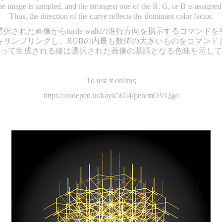
he image is sampled, and the strongest one of the R, G, or B is assign
Thus, the direction of the curve reflects the dominant color factor.
択された画像からturtle walkの進行方向を指示するコマンド
をサンプリングし、RGBの内最も数値の大きいものをコマンド
leによって生成される線は選択された画像の基調となる色味を示し
To test it online;
https://codepen.io/kayk5654/pen/mOVQgo