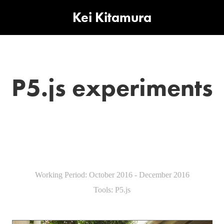
Kei Kitamura
P5.js experiments
Working Period: October 2016 - December 2016
Tools: P5.js