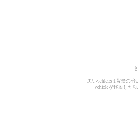
各
黒いvehicleは背景
vehicleが移動