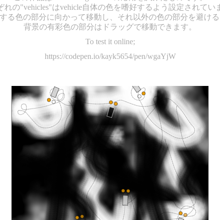
れの"vehicles"はvehicle自体の色を嗜好するよう設定されて
景の嗜好する色の部分に向かって移動し、それ以外の色の部分を避け
背景の有彩色の部分はドラッグで移動できます。
To test it online;
https://codepen.io/kayk5654/pen/wgaYjW