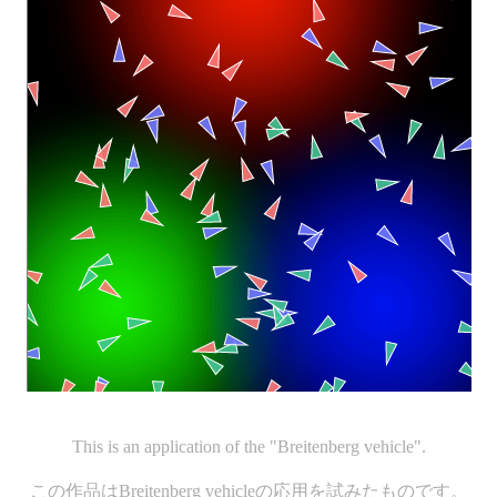
This is an application of the "Breitenberg vehicle".
この作品はBreitenberg vehicleの応用を試みたものです。