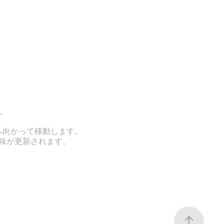
す。
部分へ向かって移動します。
の色味が更新されます。