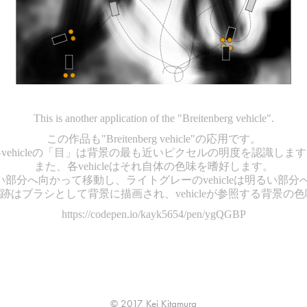
This is another application of the "Breitenberg vehicle".
この作品も"Breitenberg vehicle"の応用です。
vehicleの「目」は背景の最も近いピクセルの明度を認識しま
また、各vehicleはそれ自体の色味を嗜好します。
の暗い部分へ向かって移動し、ライトグレーのvehicleは明るい
した軌跡はブラシとして背景に描画され、vehicleが参照する背景
https://codepen.io/kayk5654/pen/ygQGBP
© 2017 Kei Kitamura