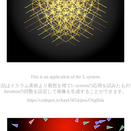
This is an application of the L-system.
品はイスラム美術より着想を得てL-systemの応用を試みたも
Iterationの回数を設定して画像を生成することができます。
https://codepen.io/kayk5654/pen/ObgBda