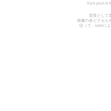
Each pixel of t
背景として選
画像の各ピクセル
従って、turt